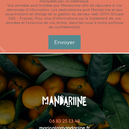
marquées par un astérisque.
Vos données sont traitées par Mandariine afin de répondre à vos
demandes d'information. Les destinataires sont Mandariine et son
sous-traitant en charge de la gestion du serveur web (OVH Groupe
SAS - France). Pour plus d'informations sur le traitement de vos
données et l'exercice de vos droits, reportez-vous à notre
politique
de confidentialité
.
06 83 25 13 48
marion(a)mandariine.fr